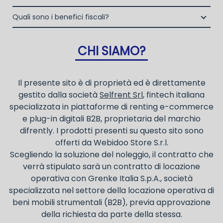
noleggio operativo
Grenke Italia S.p.A., società specializzata nel settore della
propri clienti.
Una volta fatto login vai sull’icona con l’omino e clicca
locazione operativa di beni mobili strumentali (B2B),
Quali sono i benefici fiscali?
la consegna a domicilio dei beni
su "ordini da completare".
previa approvazione della richiesta da parte della stessa.
I beni a noleggio non devono essere messi in
ammortamento nel bilancio, poiché i canoni vengono
CHI SIAMO?
considerati un servizio. I canoni di noleggio sono
deducibili ai fini IRES e IRAP
Il presente sito è di proprietà ed è direttamente
gestito dalla società
Selfrent Srl
, fintech italiana
specializzata in piattaforme di renting e-commerce
e plug-in digitali B2B, proprietaria del marchio
difrently. I prodotti presenti su questo sito sono
offerti da Webidoo Store S.r.l.
Scegliendo la soluzione del noleggio, il contratto che
verrà stipulato sarà un contratto di locazione
operativa con Grenke Italia S.p.A., società
specializzata nel settore della locazione operativa di
beni mobili strumentali (B2B), previa approvazione
della richiesta da parte della stessa.