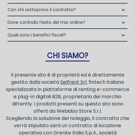
La copertura assicurativa All Risk mediante polizza
Enti e Associazioni purché in attività da almeno un
Si, puoi scegliere sul sito il prodotto che ti serve, decidere
stipulata da Grenke Italia S.p.A., società specializzata
Con chi sottoscrivo il contratto?
anno.
la durata del noleggio operativo e sottoscrivere il
nel noleggio B2B con cui verrà concluso il contratto,
I privati consumatori non possono accedere al servizio di
Il contratto di locazione operativa sarà stipulato con
contratto interamente online
Dove controllo l’esito del mio ordine?
a tutela dei beni e con vantaggi di gestione per i
noleggio operativo
Grenke Italia S.p.A., società specializzata nel settore della
propri clienti.
Una volta fatto login vai sull’icona con l’omino e clicca
locazione operativa di beni mobili strumentali (B2B),
Quali sono i benefici fiscali?
la consegna a domicilio dei beni
su "ordini da completare".
previa approvazione della richiesta da parte della stessa.
I beni a noleggio non devono essere messi in
ammortamento nel bilancio, poiché i canoni vengono
CHI SIAMO?
considerati un servizio. I canoni di noleggio sono
deducibili ai fini IRES e IRAP
Il presente sito è di proprietà ed è direttamente
gestito dalla società
Selfrent Srl
, fintech italiana
specializzata in piattaforme di renting e-commerce
e plug-in digitali B2B, proprietaria del marchio
difrently. I prodotti presenti su questo sito sono
offerti da Webidoo Store S.r.l.
Scegliendo la soluzione del noleggio, il contratto che
verrà stipulato sarà un contratto di locazione
operativa con Grenke Italia S.p.A., società