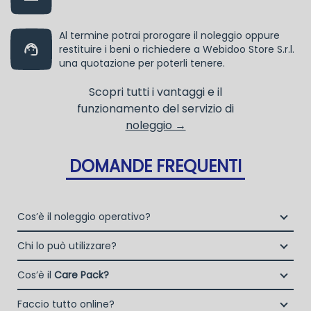
Al termine potrai prorogare il noleggio oppure
restituire i beni o richiedere a Webidoo Store S.r.l.
una quotazione per poterli tenere.
Scopri tutti i vantaggi e il
funzionamento del servizio di
noleggio →
DOMANDE FREQUENTI
Cos’è il noleggio operativo?
Il noleggio, o locazione operativa, è una soluzione che
Chi lo può utilizzare?
consente di avere la disponibilità di un bene strumentale
Liberi Professionisti e Studi Associati
utile alla propria attività a fronte del pagamento di un
Cos’è il
Care Pack?
Società di persone (Ditte Individuali, S.n.c., S.a.s.)
canone fisso periodico.
Il Care Pack è un servizio che include:
Società di Capitali (S.p.A., S.r.l.)
Faccio tutto online?