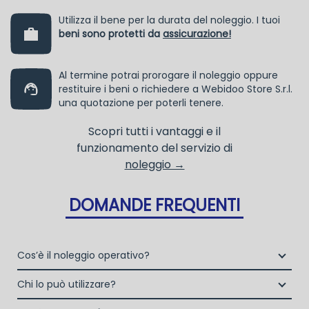
Utilizza il bene per la durata del noleggio. I tuoi
beni sono protetti da
assicurazione!
Al termine potrai prorogare il noleggio oppure
restituire i beni o richiedere a Webidoo Store S.r.l.
una quotazione per poterli tenere.
Scopri tutti i vantaggi e il
funzionamento del servizio di
noleggio →
DOMANDE FREQUENTI
Cos’è il noleggio operativo?
Il noleggio, o locazione operativa, è una soluzione che
Chi lo può utilizzare?
consente di avere la disponibilità di un bene strumentale
Liberi Professionisti e Studi Associati