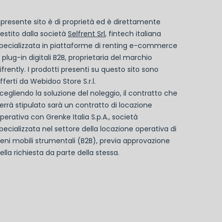
l presente sito è di proprietà ed è direttamente
estito dalla società
Selfrent Srl
, fintech italiana
pecializzata in piattaforme di renting e-commerce
 plug-in digitali B2B, proprietaria del marchio
ifrently. I prodotti presenti su questo sito sono
fferti da Webidoo Store S.r.l.
cegliendo la soluzione del noleggio, il contratto che
errà stipulato sarà un contratto di locazione
perativa con Grenke Italia S.p.A., società
pecializzata nel settore della locazione operativa di
eni mobili strumentali (B2B), previa approvazione
ella richiesta da parte della stessa.