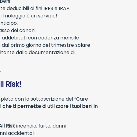
 beni
 deducibili ai fini IRES e IRAP.
 noleggio è un servizio!
nticipo.
asso dei canoni.
no addebitati con cadenza mensile
 dal primo giorno del trimestre solare
ultante dalla documentazione di
”
l Risk!
mpleta con la sottoscrizione del “Care
i che ti permette di utilizzare i tuoi beni in
ll Risk
incendio, furto, danni
nni accidentali.