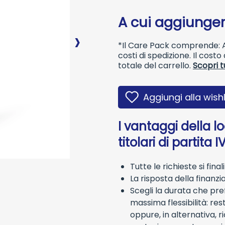
A cui aggiunger
*Il Care Pack comprende: As
costi di spedizione. Il cost
totale del carrello.
Scopri t
Aggiungi alla wishl
I vantaggi della l
titolari di partita I
Tutte le richieste si fina
La risposta della finanzi
Scegli la durata che pref
massima flessibilità: res
oppure, in alternativa, r