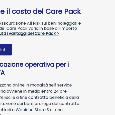
e il costo del Care Pack
sicurazione All Risk sui beni noleggiati e
o del Care Pack varia in base all’importo
utti i vantaggi del Care Pack >
ist
ocazione operativa per i
VA
lizzano online in modalità self service.
aria avviene in media entro 24 ore.
erisci e a fine contratto beneficia della
tituzione dei beni, proroga del contratto
ichiedi a Webidoo Store S.r.l. una