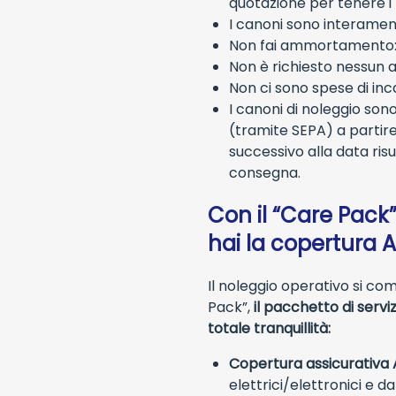
quotazione per tenere i
I canoni sono interamente
Non fai ammortamento: il
Non è richiesto nessun a
Non ci sono spese di inc
I canoni di noleggio so
(tramite SEPA) a partire
successivo alla data ris
consegna.
Con il “Care Pack
hai la copertura Al
Il noleggio operativo si co
Pack”,
il pacchetto di serviz
totale tranquillità:
Copertura assicurativa A
elettrici/elettronici e da