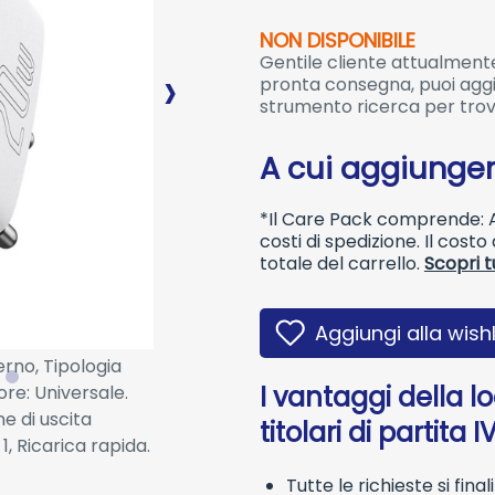
NON DISPONIBILE
Gentile cliente attualmente
pronta consegna, puoi aggiu
strumento ricerca per trov
A cui aggiunger
*Il Care Pack comprende: As
costi di spedizione. Il cost
totale del carrello.
Scopri t
Aggiungi alla wishl
erno, Tipologia
I vantaggi della l
re: Universale.
ne di uscita
titolari di partita I
1, Ricarica rapida.
Tutte le richieste si fina