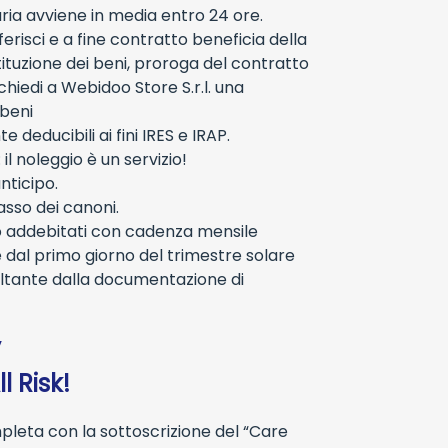
aria avviene in media entro 24 ore.
erisci e a fine contratto beneficia della
tituzione dei beni, proroga del contratto
ichiedi a Webidoo Store S.r.l. una
 beni
 deducibili ai fini IRES e IRAP.
 noleggio è un servizio!
nticipo.
asso dei canoni.
no addebitati con cadenza mensile
 dal primo giorno del trimestre solare
ultante dalla documentazione di
”
l Risk!
mpleta con la sottoscrizione del “Care