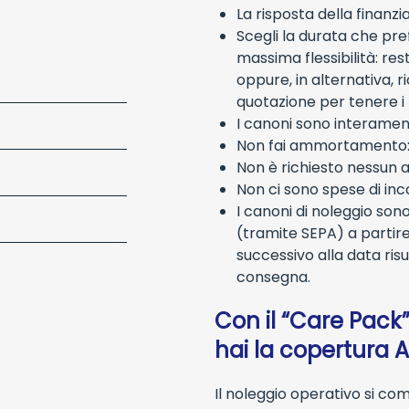
La risposta della finanzi
Scegli la durata che pref
massima flessibilità: res
oppure, in alternativa, r
quotazione per tenere i
I canoni sono interamente
Non fai ammortamento: il
Non è richiesto nessun a
Non ci sono spese di inc
I canoni di noleggio so
(tramite SEPA) a partire
successivo alla data ris
consegna.
Con il “Care Pack
hai la copertura Al
Il noleggio operativo si co