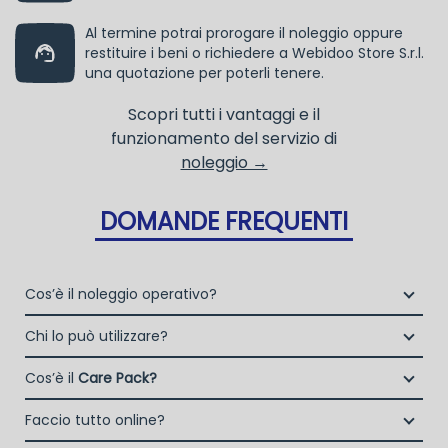
Al termine potrai prorogare il noleggio oppure
restituire i beni o richiedere a Webidoo Store S.r.l.
una quotazione per poterli tenere.
Scopri tutti i vantaggi e il
funzionamento del servizio di
noleggio →
DOMANDE FREQUENTI
Cos’è il noleggio operativo?
Il noleggio, o locazione operativa, è una soluzione che
Chi lo può utilizzare?
consente di avere la disponibilità di un bene strumentale
Liberi Professionisti e Studi Associati
utile alla propria attività a fronte del pagamento di un
Cos’è il
Care Pack?
Società di persone (Ditte Individuali, S.n.c., S.a.s.)
canone fisso periodico.
Il Care Pack è un servizio che include:
Società di Capitali (S.p.A., S.r.l.)
Faccio tutto online?
La copertura assicurativa All Risk mediante polizza
Enti e Associazioni purché in attività da almeno un