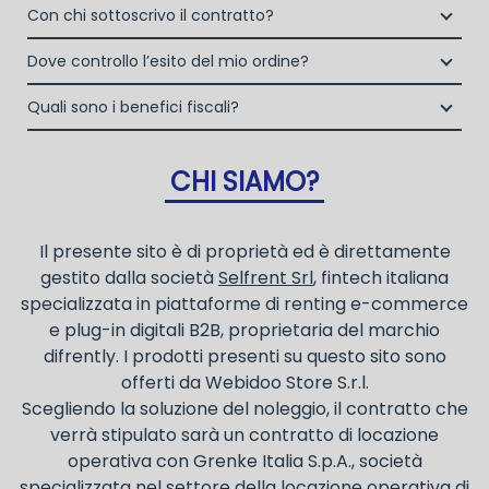
Si, puoi scegliere sul sito il prodotto che ti serve, decidere
stipulata da Grenke Italia S.p.A., società specializzata
Con chi sottoscrivo il contratto?
anno.
la durata del noleggio operativo e sottoscrivere il
nel noleggio B2B con cui verrà concluso il contratto,
I privati consumatori non possono accedere al servizio di
Il contratto di locazione operativa sarà stipulato con
contratto interamente online
Dove controllo l’esito del mio ordine?
a tutela dei beni e con vantaggi di gestione per i
noleggio operativo
Grenke Italia S.p.A., società specializzata nel settore della
propri clienti.
Una volta fatto login vai sull’icona con l’omino e clicca
locazione operativa di beni mobili strumentali (B2B),
Quali sono i benefici fiscali?
la consegna a domicilio dei beni
su "ordini da completare".
previa approvazione della richiesta da parte della stessa.
I beni a noleggio non devono essere messi in
ammortamento nel bilancio, poiché i canoni vengono
CHI SIAMO?
considerati un servizio. I canoni di noleggio sono
deducibili ai fini IRES e IRAP
Il presente sito è di proprietà ed è direttamente
gestito dalla società
Selfrent Srl
, fintech italiana
specializzata in piattaforme di renting e-commerce
e plug-in digitali B2B, proprietaria del marchio
difrently. I prodotti presenti su questo sito sono
offerti da Webidoo Store S.r.l.
Scegliendo la soluzione del noleggio, il contratto che
verrà stipulato sarà un contratto di locazione
operativa con Grenke Italia S.p.A., società
specializzata nel settore della locazione operativa di