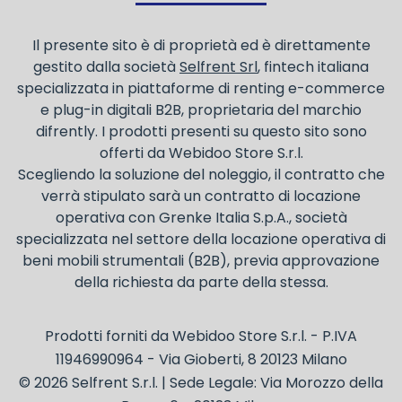
considerati un servizio. I canoni di noleggio sono
deducibili ai fini IRES e IRAP
Il presente sito è di proprietà ed è direttamente
gestito dalla società
Selfrent Srl
, fintech italiana
specializzata in piattaforme di renting e-commerce
e plug-in digitali B2B, proprietaria del marchio
difrently. I prodotti presenti su questo sito sono
offerti da Webidoo Store S.r.l.
Scegliendo la soluzione del noleggio, il contratto che
verrà stipulato sarà un contratto di locazione
operativa con Grenke Italia S.p.A., società
specializzata nel settore della locazione operativa di
beni mobili strumentali (B2B), previa approvazione
della richiesta da parte della stessa.
Prodotti forniti da Webidoo Store S.r.l. - P.IVA
11946990964 - Via Gioberti, 8 20123 Milano
© 2026 Selfrent S.r.l. | Sede Legale: Via Morozzo della