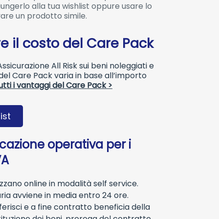
ngerlo alla tua wishlist oppure usare lo
are un prodotto simile.
e il costo del Care Pack
sicurazione All Risk sui beni noleggiati e
o del Care Pack varia in base all’importo
utti i vantaggi del Care Pack >
ist
ocazione operativa per i
VA
lizzano online in modalità self service.
aria avviene in media entro 24 ore.
erisci e a fine contratto beneficia della
tituzione dei beni, proroga del contratto