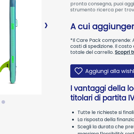
pronta consegna, puoi aggiu
strumento ricerca per trov
A cui aggiunger
*Il Care Pack comprende: As
costi di spedizione. Il cost
totale del carrello.
Scopri t
Aggiungi alla wishl
I vantaggi della l
titolari di partita I
Tutte le richieste si fina
La risposta della finanzi
Scegli la durata che pref
massima flessibilità: res