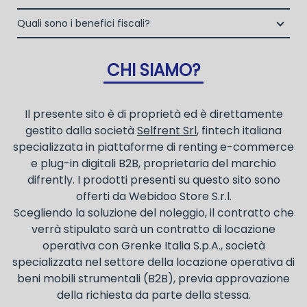
noleggio operativo
Grenke Italia S.p.A., società specializzata nel settore della
propri clienti.
Una volta fatto login vai sull’icona con l’omino e clicca
locazione operativa di beni mobili strumentali (B2B),
Quali sono i benefici fiscali?
la consegna a domicilio dei beni
su "ordini da completare".
previa approvazione della richiesta da parte della stessa.
I beni a noleggio non devono essere messi in
ammortamento nel bilancio, poiché i canoni vengono
CHI SIAMO?
considerati un servizio. I canoni di noleggio sono
deducibili ai fini IRES e IRAP
Il presente sito è di proprietà ed è direttamente
gestito dalla società
Selfrent Srl
, fintech italiana
specializzata in piattaforme di renting e-commerce
e plug-in digitali B2B, proprietaria del marchio
difrently. I prodotti presenti su questo sito sono
offerti da Webidoo Store S.r.l.
Scegliendo la soluzione del noleggio, il contratto che
verrà stipulato sarà un contratto di locazione
operativa con Grenke Italia S.p.A., società
specializzata nel settore della locazione operativa di
beni mobili strumentali (B2B), previa approvazione
della richiesta da parte della stessa.