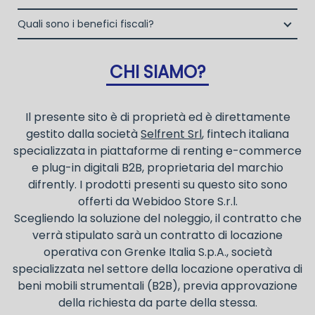
noleggio operativo
Grenke Italia S.p.A., società specializzata nel settore della
propri clienti.
Una volta fatto login vai sull’icona con l’omino e clicca
locazione operativa di beni mobili strumentali (B2B),
Quali sono i benefici fiscali?
la consegna a domicilio dei beni
su "ordini da completare".
previa approvazione della richiesta da parte della stessa.
I beni a noleggio non devono essere messi in
ammortamento nel bilancio, poiché i canoni vengono
CHI SIAMO?
considerati un servizio. I canoni di noleggio sono
deducibili ai fini IRES e IRAP
Il presente sito è di proprietà ed è direttamente
gestito dalla società
Selfrent Srl
, fintech italiana
specializzata in piattaforme di renting e-commerce
e plug-in digitali B2B, proprietaria del marchio
difrently. I prodotti presenti su questo sito sono
offerti da Webidoo Store S.r.l.
Scegliendo la soluzione del noleggio, il contratto che
verrà stipulato sarà un contratto di locazione
operativa con Grenke Italia S.p.A., società
specializzata nel settore della locazione operativa di
beni mobili strumentali (B2B), previa approvazione
della richiesta da parte della stessa.